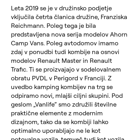
Leta 2019 se je v družinsko podjetje
vključila četrta članica družine, Franziska
Reichmann. Poleg tega je bila
predstavljena nova serija modelov Ahorn
Camp Vans. Poleg avtodomov imamo
zdaj v ponudbi tudi kombije na osnovi
modelov Renault Master in Renault
Trafic. Ti se proizvajajo v sodelovalnem
obratu PVDL v Perigord v Franciji. Z
uvedbo kamping kombijev na trg se
odpiramo novi, mlajši ciljni skupini. Pod
geslom „Vanlife“ smo združili številne
praktične elemente z modernim
dizajnom, tako da se kombiji lahko
optimalno uporabljajo ne le kot
potovalna vozila, temveč tudi kot vozila