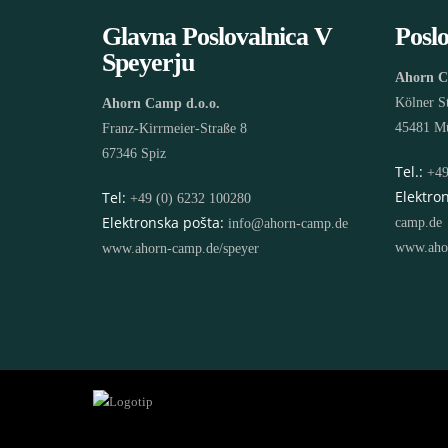
Glavna Poslovalnica V
Posl
Speyerju
Ahorn C
Kölner S
Ahorn Camp d.o.o.
45481 Mü
Franz-Kirrmeier-Straße 8
67346 Spiz
Tel.:
+49
Elektro
Tel:
+49 (0) 6232 100280
Elektronska pošta:
camp.de
info@ahorn-camp.de
www.aho
www.ahorn-camp.de/speyer