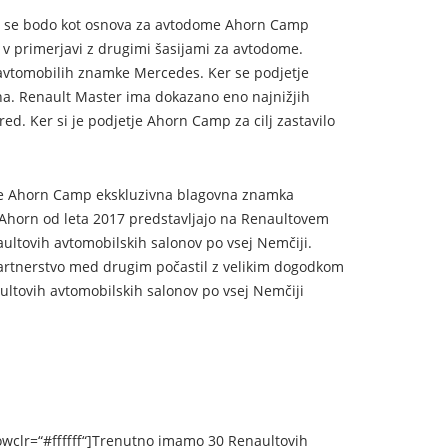
, da se bodo kot osnova za avtodome Ahorn Camp
 v primerjavi z drugimi šasijami za avtodome.
 avtomobilih znamke Mercedes. Ker se podjetje
a. Renault Master ima dokazano eno najnižjih
d. Ker si je podjetje Ahorn Camp za cilj zastavilo
a je Ahorn Camp ekskluzivna blagovna znamka
horn od leta 2017 predstavljajo na Renaultovem
ultovih avtomobilskih salonov po vsej Nemčiji.
partnerstvo med drugim počastil z velikim dogodkom
ultovih avtomobilskih salonov po vsej Nemčiji
owclr=“#ffffff“]Trenutno imamo 30 Renaultovih