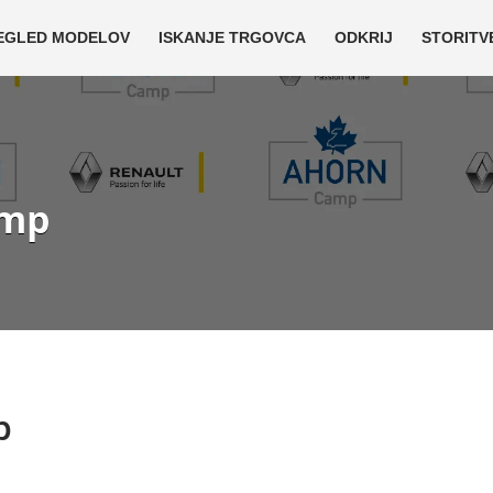
EGLED MODELOV
ISKANJE TRGOVCA
ODKRIJ
STORITV
amp
p