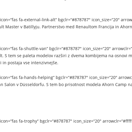
on=“fas fa-external-link-alt“ bgclr=“#878787″ icon_size=“20″ arrowc
ult Master v Batillyju. Partnerstvo med Renaultom Francija in Aho
con=“fas fa-shuttle-van“ bgclr=“#878787″ icon_size=“20″ arrowclr=“
t. S tem se paleta modelov razširi z dvema kombijema na osnovi m
 in postaja vse intenzivnejše.
icon=“fas fa-hands-helping“ bgclr=“#878787″ icon_size=“20″ arrowc
n Salon v Düsseldorfu. S tem bo prisotnost modela Ahorn Camp n
con=“fas fa-trophy“ bgclr=“#878787″ icon_size=“20″ arrowclr=“#ffff