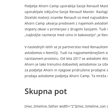
Podjetje Ahorn Camp uporablja šasije Renault Maste
uporabljale izključno šasije Renault Master. Razlo
Dizelski motorji znamke Renault so med najsodobnej
Ahorn Camp ukvarja predvsem z najemom avtodomov,
stopenj okvar v primerjavi z drugimi šasijami. Tudi
„najboljše razmerje med ceno in kakovostjo“, je Ren
V naslednjih letih se je partnerstvo med Renaulto
avtodomov v Nemčiji. Tudi na najpomembnejšem sej
razstavnem prostoru. Od leta 2017 se avtodomi Ahor
Ahorn je tako trenutno dobavitelj avtodomov za iz
za podjetje Ahorn in njegove pridružene prodajne sa
prodaja avtodome podjetja Ahorn Camp. Ta mreža s
Skupna pot
[mvc_timeline_father width=“2″][mvc_timeline_son d