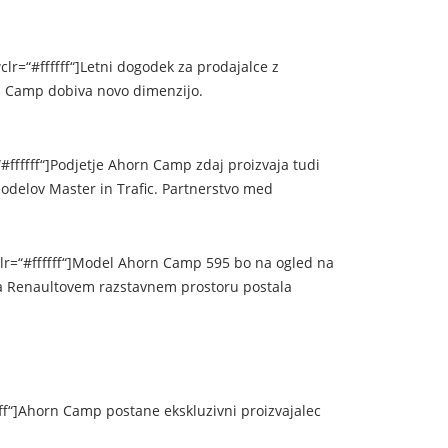
lr=“#ffffff“]Letni dogodek za prodajalce z
rn Camp dobiva novo dimenzijo.
#ffffff“]Podjetje Ahorn Camp zdaj proizvaja tudi
odelov Master in Trafic. Partnerstvo med
lr=“#ffffff“]Model Ahorn Camp 595 bo na ogled na
a Renaultovem razstavnem prostoru postala
ff“]Ahorn Camp postane ekskluzivni proizvajalec