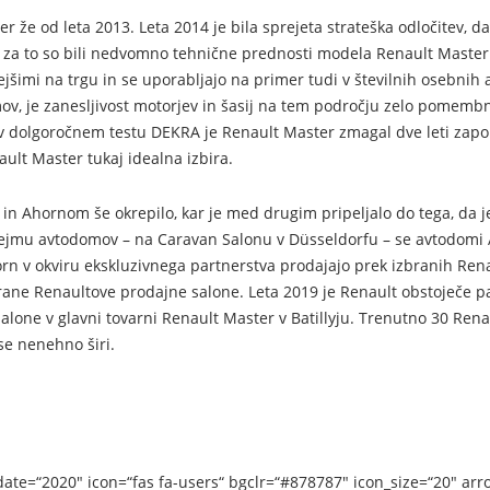
r že od leta 2013. Leta 2014 je bila sprejeta strateška odločitev
gi za to so bili nedvomno tehnične prednosti modela Renault Master
šimi na trgu in se uporabljajo na primer tudi v številnih osebnih
 je zanesljivost motorjev in šasij na tem področju zelo pomembn
 v dolgoročnem testu DEKRA je Renault Master zmagal dve leti zapore
ault Master tukaj idealna izbira.
m in Ahornom še okrepilo, kar je med drugim pripeljalo do tega, d
mu avtodomov – na Caravan Salonu v Düsseldorfu – se avtodomi A
n v okviru ekskluzivnega partnerstva prodajajo prek izbranih Rena
brane Renaultove prodajne salone. Leta 2019 je Renault obstoječe 
lone v glavni tovarni Renault Master v Batillyju. Trenutno 30 Rena
e nenehno širi.
ate=“2020″ icon=“fas fa-users“ bgclr=“#878787″ icon_size=“20″ arr