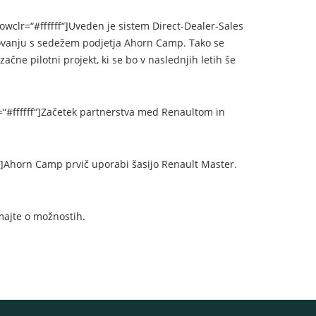
wclr=“#ffffff“]Uveden je sistem Direct-Dealer-Sales
lovanju s sedežem podjetja Ahorn Camp. Tako se
ne pilotni projekt, ki se bo v naslednjih letih še
=“#ffffff“]Začetek partnerstva med Renaultom in
f“]Ahorn Camp prvič uporabi šasijo Renault Master.
majte o možnostih.