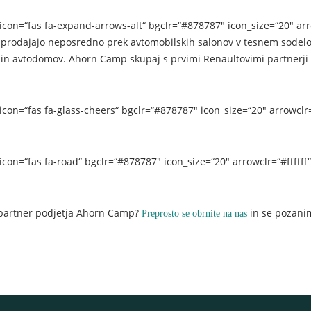
con=“fas fa-expand-arrows-alt“ bgclr=“#878787″ icon_size=“20″ arro
mi prodajajo neposredno prek avtomobilskih salonov v tesnem sode
n avtodomov. Ahorn Camp skupaj s prvimi Renaultovimi partnerji zač
con=“fas fa-glass-cheers“ bgclr=“#878787″ icon_size=“20″ arrowclr
con=“fas fa-road“ bgclr=“#878787″ icon_size=“20″ arrowclr=“#fffff
 partner podjetja Ahorn Camp?
in se pozani
Preprosto se obrnite na nas