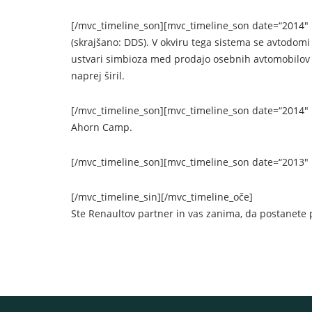
[/mvc_timeline_son][mvc_timeline_son date=“2014″ i
(skrajšano: DDS). V okviru tega sistema se avtodo
ustvari simbioza med prodajo osebnih avtomobilov i
naprej širil.
[/mvc_timeline_son][mvc_timeline_son date=“2014″ i
Ahorn Camp.
[/mvc_timeline_son][mvc_timeline_son date=“2013″ i
[/mvc_timeline_sin][/mvc_timeline_oče]
Ste Renaultov partner in vas zanima, da postanete