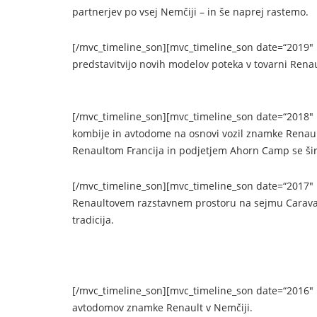
partnerjev po vsej Nemčiji – in še naprej rastemo.
[/mvc_timeline_son][mvc_timeline_son date=“2019″ ic
predstavitvijo novih modelov poteka v tovarni Rena
[/mvc_timeline_son][mvc_timeline_son date=“2018″ i
kombije in avtodome na osnovi vozil znamke Renaul
Renaultom Francija in podjetjem Ahorn Camp se širi
[/mvc_timeline_son][mvc_timeline_son date=“2017″ 
Renaultovem razstavnem prostoru na sejmu Carava
tradicija.
[/mvc_timeline_son][mvc_timeline_son date=“2016″ i
avtodomov znamke Renault v Nemčiji.