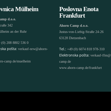
ovnica Mülheim
Poslovna Enota
Frankfurt
amp d.o.o.
traße 342
Ahorn Camp d.o.o.
lheim an der Ruhr
Justus-von-Liebig-Straße 24-26
63128 Dietzenbach
 (0) 208 8802 536 0
nska pošta:
Tel.:
verkauf-nrw@ahorn-
+49 (0) 6074 818 978-310
Elektronska pošta:
verkauf-ffm@
rn-camp.de/muelheim
camp.de
www.ahorn-camp.de/frankfurt