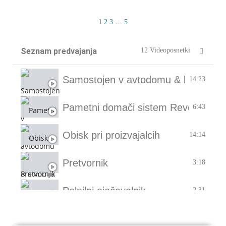
1
2
3
…
5
Seznam predvajanja
12 Videoposnetki
Samostojen v avtodomu & kombiju
14:23
Pametni domači sistem Revotion
6:43
Obisk pri proizvajalcih
14:14
Pretvornik
3:18
Polnilni ojačevalnik
2:31
Zračno vzmetenje
4:00