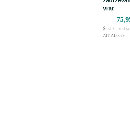
zadrževal
vrat
75,
Številka izdelka
AH1AL0029