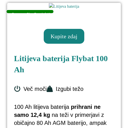
Kupite zdaj
Litijeva baterija Flybat 100
Ah
Ahorn Camp Alaska TE,
modelno leto 2023
Več moči
Izgubi težo
100 Ah litijeva baterija
prihrani ne
samo 12,4 kg
na teži v primerjavi z
običajno 80 Ah AGM baterijo, ampak