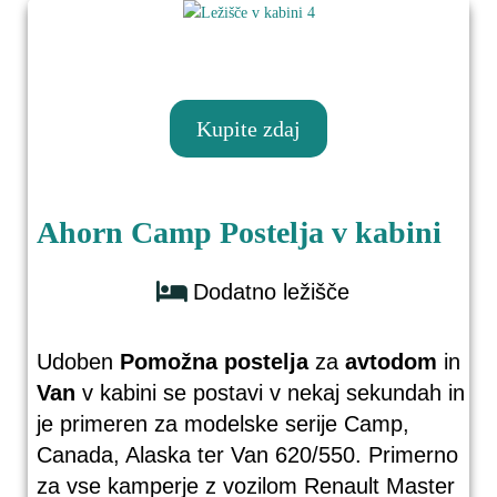
Ročne podporne noge
3:12
ESX Naviradio
2:22
Kupite zdaj
Sončna celica
2:30
Ahorn Camp Postelja v kabini
Detektor plina
Javor
2:10
Litijeva baterija Flybat
4:45
Dodatno ležišče
Zložljiva zatemnitev Remifront
2:02
Udoben
Pomožna postelja
za
avtodom
in
Van
v kabini se postavi v nekaj sekundah in
je primeren za modelske serije Camp,
Canada, Alaska ter Van 620/550. Primerno
za vse kamperje z vozilom Renault Master