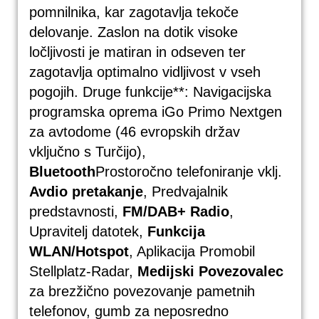
pomnilnika, kar zagotavlja tekoče
delovanje. Zaslon na dotik visoke
ločljivosti je matiran in odseven ter
zagotavlja optimalno vidljivost v vseh
pogojih. Druge funkcije**: Navigacijska
programska oprema iGo Primo Nextgen
za avtodome (46 evropskih držav
vključno s Turčijo),
Bluetooth
Prostoročno telefoniranje vklj.
Avdio pretakanje
, Predvajalnik
predstavnosti,
FM/DAB+ Radio
,
Upravitelj datotek,
Funkcija
WLAN/Hotspot
, Aplikacija Promobil
Stellplatz-Radar,
Medijski Povezovalec
za brezžično povezovanje pametnih
telefonov, gumb za neposredno