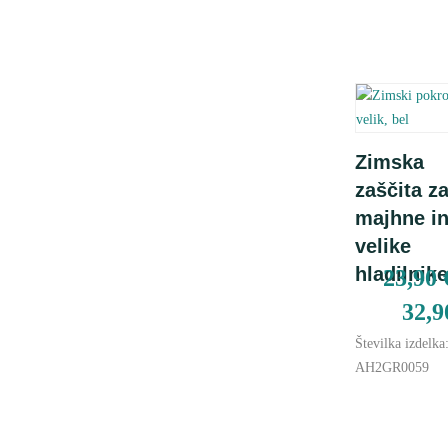
Preberi 
Zimska
zaščita z
majhne i
velike
hladilnike
23,90
32,
Številka izdelka
AH2GR0059