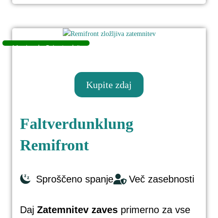
Kupite zdaj
Faltverdunklung
Remifront
Ahorn Camp Alaska TE, modelno
leto 202
Sproščeno spanje
Več zasebnosti
Daj
Zatemnitev zaves
primerno za vse