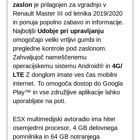
zaslon
je prilagojen za vgradnjo v
Renault Master III od letnika 2019/2020
in ponuja popolno zabavo in informacije.
Najboljši
Udobje pri upravljanju
omogočajo veliki vrtljivi gumbi in
pregledne kontrole pod zaslonom.
Zahvaljujoč nameščenemu
operacijskemu sistemu Android® in
4G/
LTE
Z donglom imate ves čas mobilni
internet. To omogoča dostop do Googla
Play™ in vse združljive aplikacije lahko
uporabljate na poti.
ESX multimedijski avtoradio ima hiter
osemjedrni procesor, 4 GB delovnega
pomnilnika in 64 GB notranjega