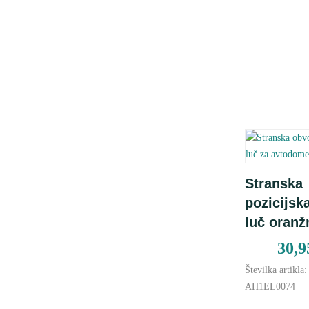
Dodaj 
Stranska
košarico
pozicijsk
luč oranž
30,
Številka artikla:
AH1EL0074