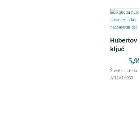
Dodaj 
Hubertov
košarico
ključ
5,
Številka artikla:
AH2AL0053