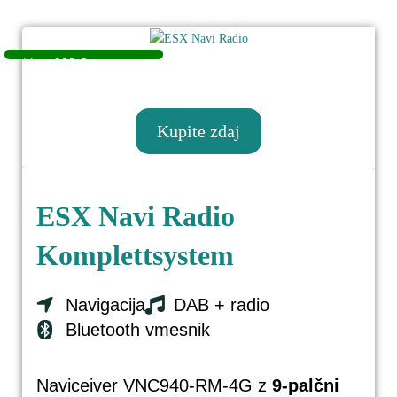
Kupite zdaj
ESX Navi Radio
Komplettsystem
ESX Navi Radio Komplettsystem
Navigacija
DAB + radio
Bluetooth vmesnik
Naviceiver VNC940-RM-4G z
9-palčni