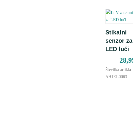
Dodaj 
Stikalni
košarico
senzor za
LED luči
28,
Številka artikla:
AH1EL0063