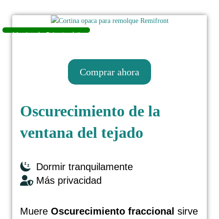
Comprar ahora
Oscurecimiento de la
ventana del tejado
Ahorn Camp Alaska TE, año de
fabricación 202
Dormir tranquilamente
Más privacidad
Muere
Oscurecimiento fraccional
sirve