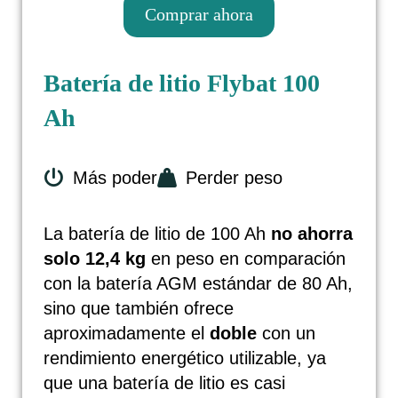
Comprar ahora
Batería de litio Flybat 100
Ah
Ahorn Camp Alaska TE, año de
fabricación 2023
Más poder
Perder peso
La batería de litio de 100 Ah
no ahorra
solo 12,4 kg
en peso en comparación
con la batería AGM estándar de 80 Ah,
sino que también ofrece
aproximadamente el
doble
con un
rendimiento energético utilizable, ya
que una batería de litio es casi