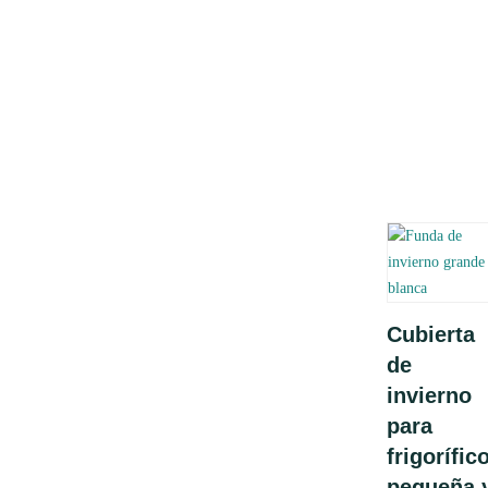
Leer
Cubierta
más
de
invierno
para
frigorífic
pequeña 