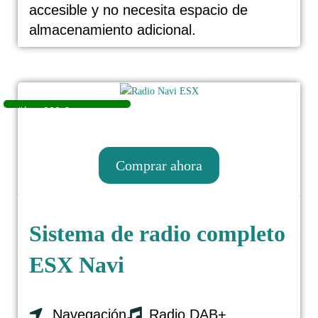
accesible y no necesita espacio de
almacenamiento adicional.
Comprar ahora
Sistema de radio completo
ESX Navi
Sistema de radio completo ESX
Navi
Navegación
Radio DAB+