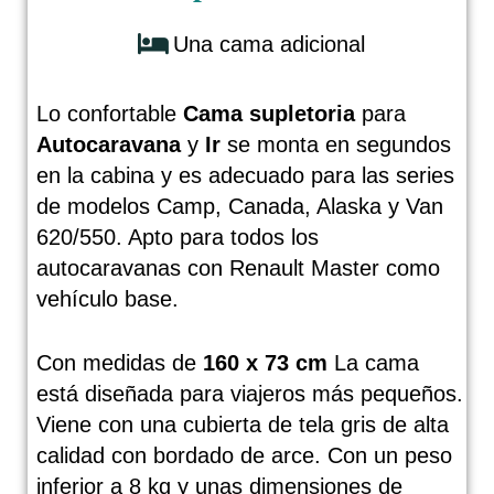
Batería de litio Flybat
4:45
Una cama adicional
Oscurecimiento de pliegues Remifro
2:02
Lo confortable
Cama supletoria
para
Autocaravana
y
Ir
se monta en segundos
en la cabina y es adecuado para las series
de modelos Camp, Canada, Alaska y Van
620/550. Apto para todos los
autocaravanas con Renault Master como
vehículo base.
Con medidas de
160 x 73 cm
La cama
está diseñada para viajeros más pequeños.
Viene con una cubierta de tela gris de alta
calidad con bordado de arce. Con un peso
inferior a 8 kg y unas dimensiones de