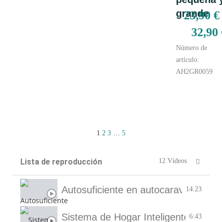
grande
23,90
€
32,90
Número de
artículo:
AH2GR0059
1
2
3
…
5
Lista de reproducción
12 Vídeos
Autosuficiente en autocaravana y fu
14:23
Sistema de Hogar Inteligente Revoti
6:43