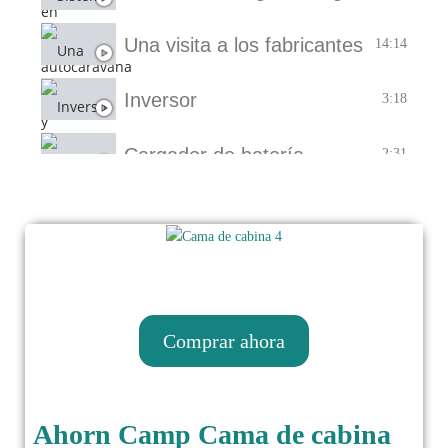
Una visita a los fabricantes
14:14
Inversor
3:18
Cargador de batería
2:31
Suspensión neumática
4:00
Soportes manuales de respaldo
3:12
ESX Naviradio
2:22
Comprar ahora
Panel solar
2:30
Ahorn Camp Cama de cabina
Detector de gas
Arce
2:10