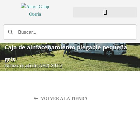
BUSCADOR DE DISTRIBUIDORES
Buscar
Caja de almacenamiento plegable pequeña
gris
Número de artículo: AH2CS0012
VOLVER A LA TIENDA