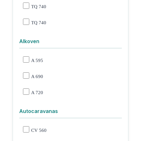
TQ 740
TQ 740
Alkoven
A 595
A 690
A 720
Autocaravanas
CV 560