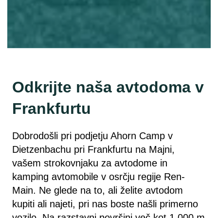
Odkrijte naša avtodoma v
Frankfurtu
Dobrodošli pri podjetju Ahorn Camp v
Dietzenbachu pri Frankfurtu na Majni,
vašem strokovnjaku za avtodome in
kamping avtomobile v osrčju regije Ren-
Main. Ne glede na to, ali želite avtodom
kupiti ali najeti, pri nas boste našli primerno
vozilo. Na razstavni površini več kot 1.000 m