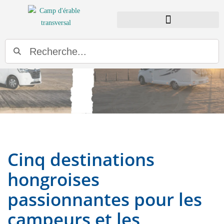
TROUVER UN CONCESSIONNAIRE
Cinq destinations
hongroises
passionnantes pour les
campeurs et les