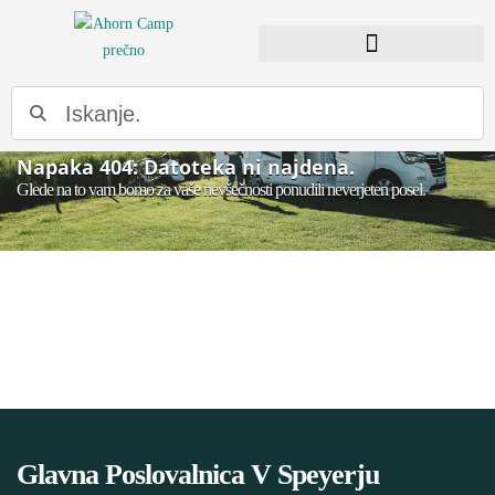
Napaka 404: Datoteka ni najdena.
Glede na to vam bomo za vaše nevšečnosti ponudili neverjeten posel.
Glavna Poslovalnica V Speyerju