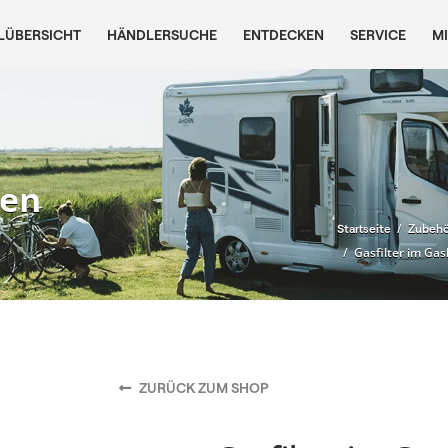
LÜBERSICHT
HÄNDLERSUCHE
ENTDECKEN
SERVICE
M
ten
/
Startseite
Zubehö
/ Gasfilter im Ga
ZURÜCK ZUM SHOP