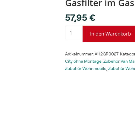
Gasfilter im Ga
57,95
€
In den Warenkorb
Artikelnummer:
AH2GR0027
Kategor
City ohne Montage
,
Zubehör Van Ma
Zubehör Wohnmobile
,
Zubehör Woh