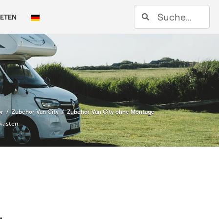
Suche
IETEN
/
/
r
Zubehör Van City
Zubehör Van City ohne Montage
skasten