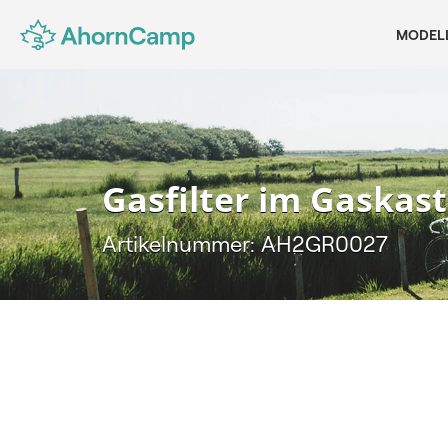
MODEL
Gasfilter im Gaskas
Artikelnummer: AH2GR0027