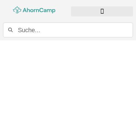
Alltagstauglich.
Abfahrbereit.
Campervan kaufen von Ahorn Camp
Kompakt im Alltag, komfortabel auf Reisen.
Entdecken Sie unsere Campervans auf Basis des
neuen Renault Master.