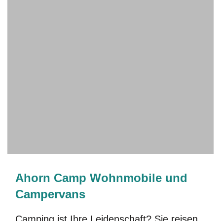
ECLIPSE - Impossible to
Ahorn Camp Wohnmobile und
ignore
Campervans
Selbstbewusstes Exterieur, modernes Interieur
und smarte Technik an Bord.
Camping ist Ihre Leidenschaft? Sie reisen