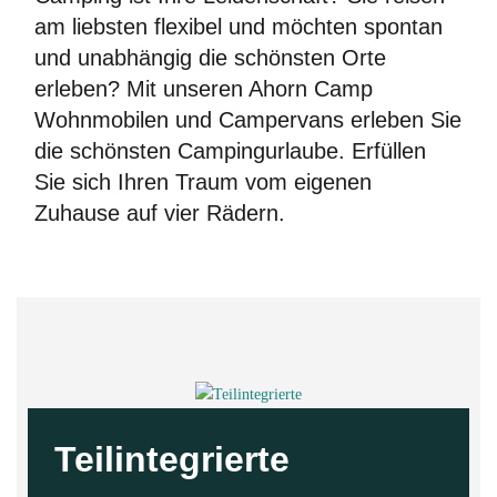
Für alle, die sich bewusst für mehr Stil,
am liebsten flexibel und möchten spontan
Komfort und Exklusivität entscheiden
und unabhängig die schönsten Orte
ECLIPSE entdecken
erleben? Mit unseren Ahorn Camp
Wohnmobilen und Campervans erleben Sie
die schönsten Campingurlaube. Erfüllen
Sie sich Ihren Traum vom eigenen
Zuhause auf vier Rädern.
Teilintegrierte