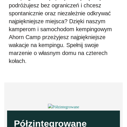
podróżujesz bez ograniczeń i chcesz
Komfort und Exklusivität entscheiden
spontanicznie oraz niezależnie odkrywać
ECLIPSE entdecken
najpiękniejsze miejsca? Dzięki naszym
kamperom i samochodom kempingowym
Ahorn Camp przeżyjesz najpiękniejsze
wakacje na kempingu. Spełnij swoje
marzenie o własnym domu na czterech
kołach.
Półzintegrowane