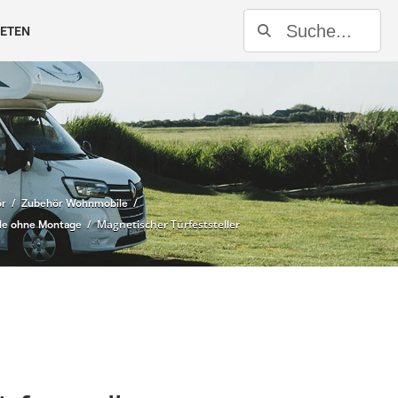
Suche
IETEN
/
/
r
Zubehör Wohnmobile
/ Magnetischer Türfeststeller
e ohne Montage