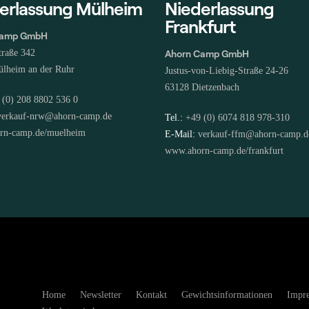
erlassung Mülheim
Niederlassung
Frankfurt
Camp GmbH
traße 342
Ahorn Camp GmbH
lheim an der Ruhr
Justus-von-Liebig-Straße 24-26
63128 Dietzenbach
 (0) 208 8802 536 0
verkauf-nrw@ahorn-camp.de
Tel.:
+49 (0) 6074 818 978-310
rn-camp.de/muelheim
E-Mail:
verkauf-ffm@ahorn-camp.d
www.ahorn-camp.de/frankfurt
Home
Newsletter
Kontakt
Gewichtsinformationen
Impr