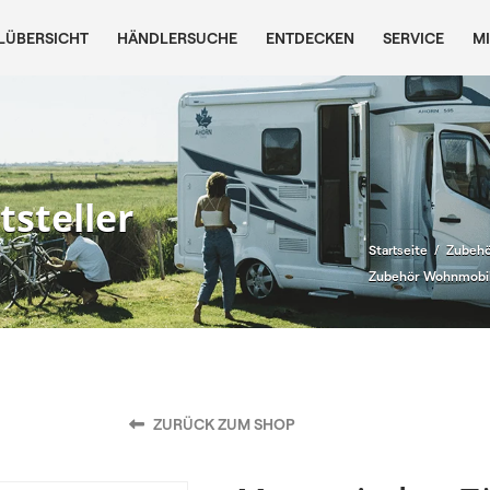
LÜBERSICHT
HÄNDLERSUCHE
ENTDECKEN
SERVICE
M
tsteller
/
Startseite
Zubehö
Zubehör Wohnmobil
ZURÜCK ZUM SHOP