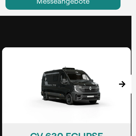
Messeangebote
TE 740 ECLIPSE