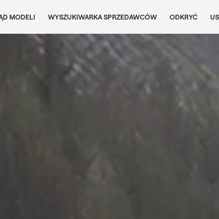
ĄD MODELI
WYSZUKIWARKA SPRZEDAWCÓW
ODKRYĆ
US