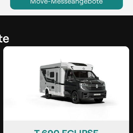
Move-Messeangebote
te
CV 630 ECLIPSE