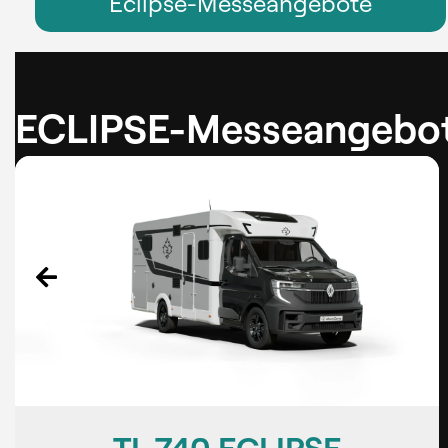
Eclipse-Messeangebote
ECLIPSE-Messeangebo
T 690 ECLIPSE