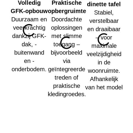
Volledig
Praktische
dinette tafel
ver
GFK-opbouw
opbergruimte
Stabiel,
Duurzaam en
Doordachte
verstelbaar
geï
veerkrachtig
oplossingen
en draaibaar
Tr
dankzij GFK-
met slimme
– voor
C4
dak, -
toegang –
maximale
pa
buitenwand
bijvoorbeeld
veelzijdigheid
v
en -
via
in de
ge
onderbodem.
geïntegreerde
woonruimte.
war
treden of
Afhankelijk
in
praktische
van het model
v
kledingroedes.
O
ve
die