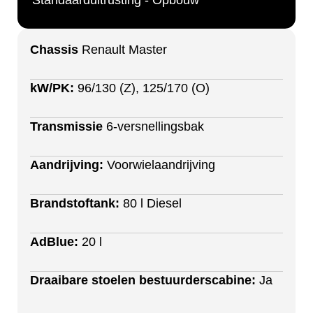
Standaarduitrusting - Opbouw
Chassis
Renault Master
kW/PK:
96/130 (Z), 125/170 (O)
Transmissie
6-versnellingsbak
Aandrijving:
Voorwielaandrijving
Brandstoftank:
80 l Diesel
AdBlue:
20 l
Draaibare stoelen bestuurderscabine:
Ja