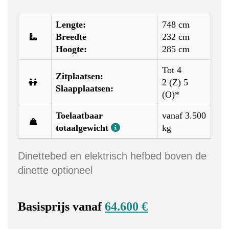
Lengte:
748 cm
Breedte
232 cm
Hoogte:
285 cm
Tot 4
Zitplaatsen:
2 (Z) 5
Slaapplaatsen:
(O)*
Toelaatbaar
vanaf 3.500
totaalgewicht
kg
Dinettebed en elektrisch hefbed boven de
dinette optioneel
Basisprijs vanaf
64.600 €