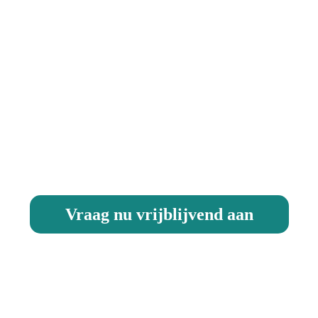
TE 740
Verwezenlijk uw droom
Vraag nu vrijblijvend aan