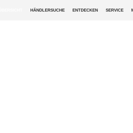
ÜBERSICHT
HÄNDLERSUCHE
ENTDECKEN
SERVICE
 Raum. Mehr 
iertes Wohnmobil kaufen von
glich. Entdecken Sie unsere teilintegrierten Wohnm