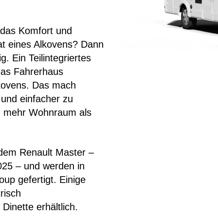
 das Komfort und
at eines Alkovens? Dann
. Ein Teilintegriertes
das Fahrerhaus
lkovens. Das mach
und einfacher zu
ich mehr Wohnraum als
f dem Renault Master –
025 – und werden in
up gefertigt. Einige
risch
Dinette erhältlich.