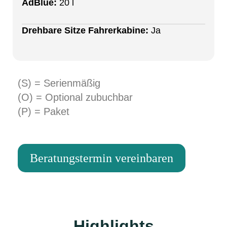
AdBlue:
20 l
Drehbare Sitze Fahrerkabine:
Ja
(S) = Serienmäßig
(O) = Optional zubuchbar
(P) = Paket
Beratungstermin vereinbaren
Highlights