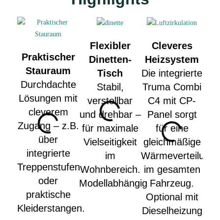
Flexibler
Cleveres
M
Praktischer
Dinetten-
Heizsystem
Stauraum
Tisch
Die integrierte
Durchdachte
Stabil,
Truma Combi
g
Lösungen mit
verstellbar
C4 mit CP-
He
cleverem
und drehbar –
Panel sorgt
Zugang – z.B.
für maximale
für eine
in
über
Vielseitigkeit
gleichmäßige
integrierte
im
Wärmeverteilung
Le
Treppenstufen
Wohnbereich.
im gesamten
f
oder
Modellabhängig
Fahrzeug.
S
praktische
Optional mit
u
Kleiderstangen.
Dieselheizung
dy