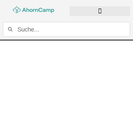
Mehr Raum. Mehr Reise
Teilintegriertes Wohnmobil kaufen
von Ahorn Camp
Raumig, komfortabel und alltagstauglich. Entdecken Sie
unsere teilintegrierten Wohnmobile auf Basis des
Renault Master.