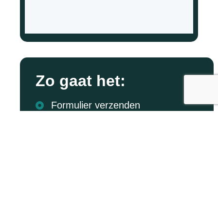
Zo gaat het:
Formulier verzenden
We nemen zo spoedig mogelijk
contact op.
Gewenste datum afstemmen
Proefrit in Speyer met de T 690
beleven