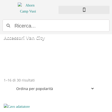
PANORAMICA DEI MODELLI
Cerca
Accessori Van City
1–16 di 30 risultati