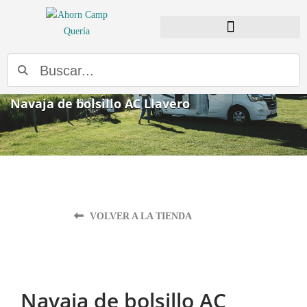
BUSCADOR DE DISTRIBUIDORES
Buscar
Navaja de bolsillo AC Llavero
VOLVER A LA TIENDA
Navaja de bolsillo AC