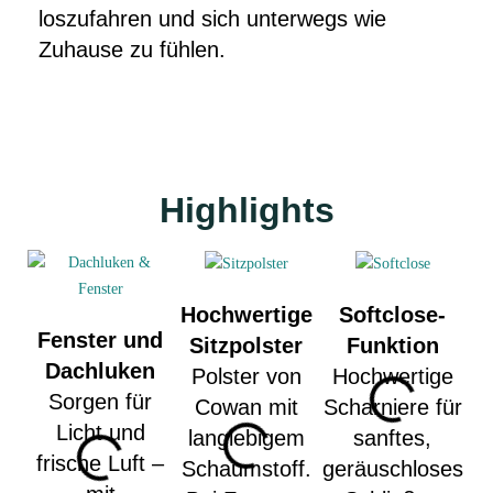
loszufahren und sich unterwegs wie
Zuhause zu fühlen.
Highlights
Hochwertige
Softclose-
Fenster und
Sitzpolster
Funktion
Dachluken
Polster von
Hochwertige
Sorgen für
Cowan mit
Scharniere für
Licht und
langlebigem
sanftes,
frische Luft –
Schaumstoff.
geräuschloses