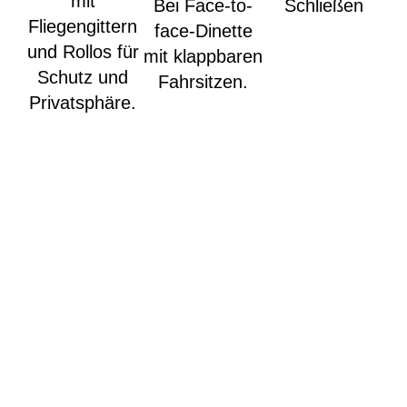
mit
Bei Face-to-
Schließen
i
Fliegengittern
face-Dinette
LE
und Rollos für
mit klappbaren
Schutz und
Fahrsitzen.
Si
Privatsphäre.
d