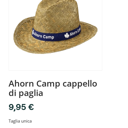
Ahorn Camp cappello
di paglia
9,95
€
Taglia unica