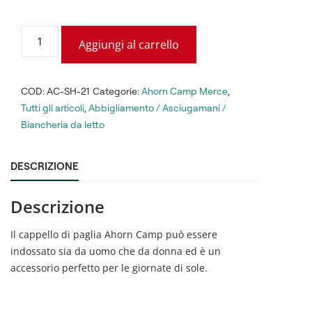
Aggiungi al carrello
COD:
AC-SH-21
Categorie:
Ahorn Camp Merce
,
Tutti gli articoli
,
Abbigliamento / Asciugamani /
Biancheria da letto
DESCRIZIONE
Descrizione
Il cappello di paglia Ahorn Camp può essere
indossato sia da uomo che da donna ed è un
accessorio perfetto per le giornate di sole.