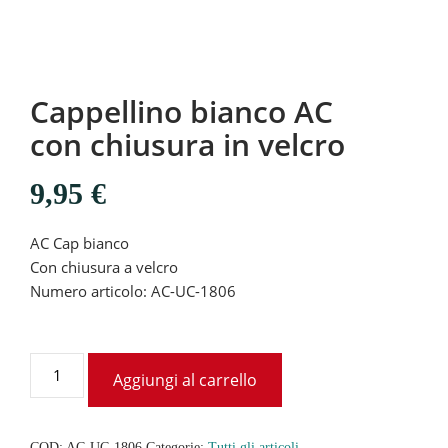
Cappellino bianco AC
con chiusura in velcro
9,95
€
AC Cap bianco
Con chiusura a velcro
Numero articolo: AC-UC-1806
Aggiungi al carrello
COD:
AC-UC-1806
Categorie:
Tutti gli articoli
,