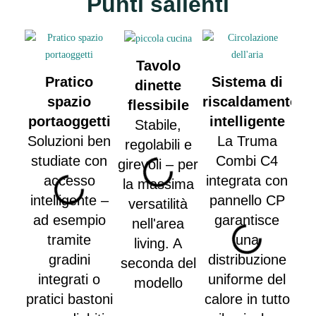
Punti salienti
Tavolo
Pratico
Sistema di
dinette
spazio
riscaldamento
po
flessibile
portaoggetti
intelligente
e
Stabile,
Soluzioni ben
La Truma
regolabili e
studiate con
Combi C4
m
girevoli – per
accesso
integrata con
pos
la massima
intelligente –
pannello CP
des
versatilità
ad esempio
garantisce
c
nell'area
tramite
una
LED
living. A
gradini
distribuzione
–
seconda del
integrati o
uniforme del
m
modello
pratici bastoni
calore in tutto
si