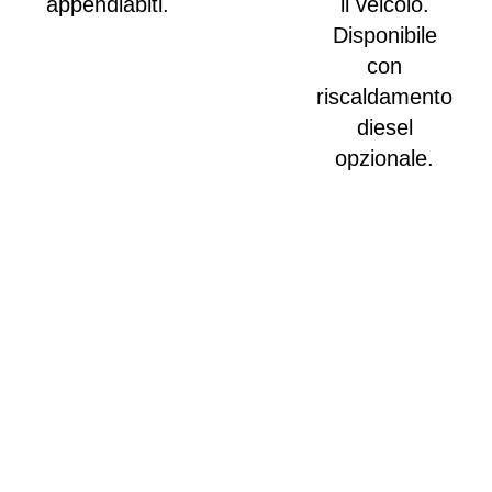
appendiabiti.
il veicolo.
Disponibile
d
con
riscaldamento
diesel
opzionale.
TQ 740
Realizza il tuo sogno