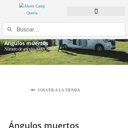
BUSCADOR DE DISTRIBUIDORES
Buscar
Ángulos muertos
Número de artículo: AH2CS0009
VOLVER A LA TIENDA
Ángulos muertos