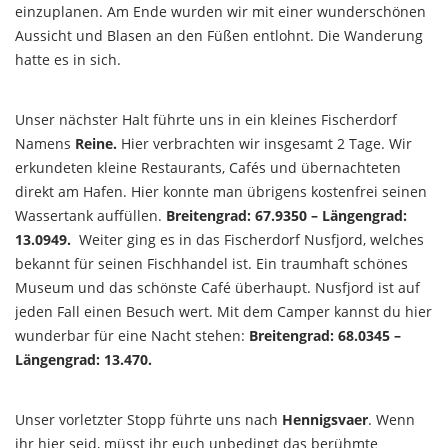
einzuplanen. Am Ende wurden wir mit einer wunderschönen
Aussicht und Blasen an den Füßen entlohnt. Die Wanderung
hatte es in sich.
Unser nächster Halt führte uns in ein kleines Fischerdorf
Namens
Reine.
Hier verbrachten wir insgesamt 2 Tage. Wir
erkundeten kleine Restaurants, Cafés und übernachteten
direkt am Hafen. Hier konnte man übrigens kostenfrei seinen
Wassertank auffüllen.
Breitengrad: 67.9350 – Längengrad:
13.0949.
Weiter ging es in das Fischerdorf Nusfjord, welches
bekannt für seinen Fischhandel ist. Ein traumhaft schönes
Museum und das schönste Café überhaupt. Nusfjord ist auf
jeden Fall einen Besuch wert. Mit dem Camper kannst du hier
wunderbar für eine Nacht stehen:
Breitengrad: 68.0345 –
Längengrad: 13.470.
Unser vorletzter Stopp führte uns nach
Hennigsvaer
. Wenn
ihr hier seid, müsst ihr euch unbedingt das berühmte