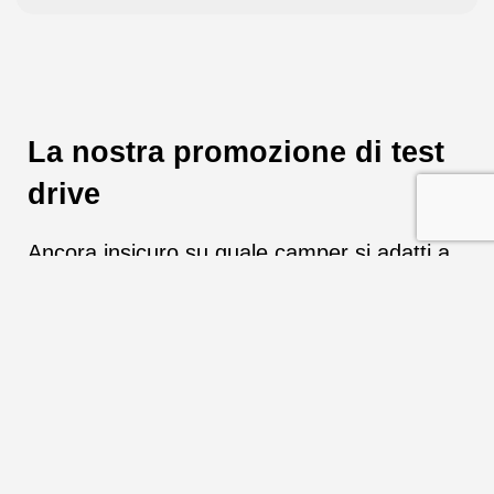
La nostra promozione di test
drive
Ancora insicuro su quale camper si adatti a
te?
Prova i nostri nuovi modelli dal vivo con un
test drive e poi prendi una decisione sicura!
A Spira sono a vostra disposizione:
– T 690 con 130 CV e cambio manuale