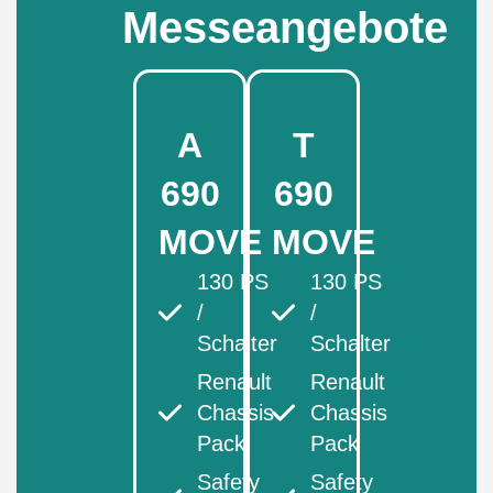
Messeangebote
A
T
690
690
MOVE
MOVE
130 PS
130 PS
/
/
Schalter
Schalter
Renault
Renault
Chassis
Chassis
Pack
Pack
Safety
Safety