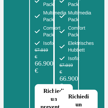
Pack
Pack
Multimedia
Multimedia
Pack
Pack
Comfort
Comfort
Pack
Pack
Isofix
Elektrisches
67.019
Hubbett
€
Isofix
66.900
67.019
€
€
66.900
€
Richiedi
Richiedi
un
un
preventivo