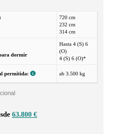
:
720 cm
232 cm
314 cm
Hasta 4 (S) 6
(O)
para dormir
4 (S) 6 (O)*
al permitida:
ab 3.500 kg
cional
esde
63.800 €