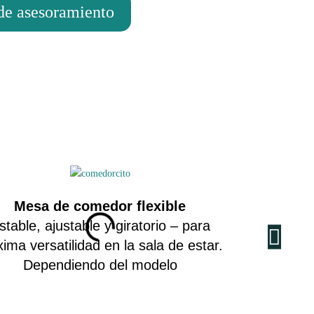
 de asesoramiento
Mesa de comedor flexible
Sistema de
stable, ajustable y giratorio – para
La Truma Com
ima versatilidad en la sala de estar.
CP asegura un
Dependiendo del modelo
calor en to
opcionalmen