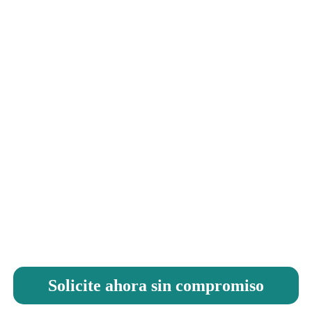
720
 realidad tu s
Solicite ahora sin compromiso